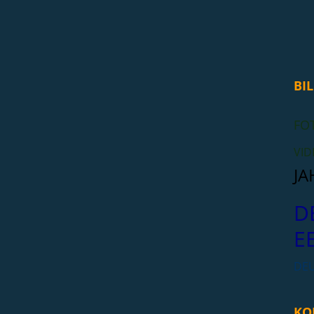
BIL
FO
VID
JA
D
E
DE
KO